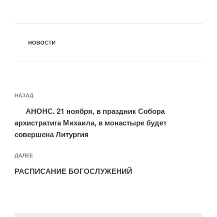
РУБРИКИ
НОВОСТИ
Навигация
Предыдущая
НАЗАД
по
запись:
записям
АНОНС. 21 ноября, в праздник Собора
архистратига Михаила, в монастыре будет
совершена Литургия
Следующая
ДАЛЕЕ
запись
РАСПИСАНИЕ БОГОСЛУЖЕНИЙ