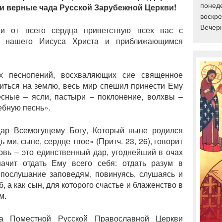
понеде
и верные чада Русской Зарубежной Церкви!
воскре
Вечерн
и от всего сердца приветствую всех вас с
а нашего Иисуса Христа и приближающимся
х песнопений, восхваляющих сие священное
виться на землю, весь мир спешил принести Ему
есные – ясли, пастыри – поклонение, волхвы –
ебную песнь».
ар Всемогущему Богу, Который ныне родился
и, сыне, сердце твое» (Притч. 23, 26), говорит
овь – это единственный дар, угоднейший в очах
начит отдать Ему всего себя: отдать разум в
послушание заповедям, повинуясь, слушаясь и
б, а как сын, для которого счастье и блаженство в
м.
а Поместной Русской Православной Церкви