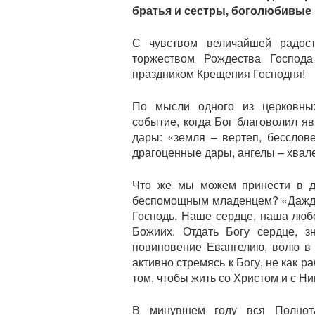
братья и сестры, боголюбивые 
С чувством величайшей радост
торжеством Рождества Господ
праздником Крещения Господня!
По мысли одного из церковны
событие, когда Бог благоволил я
дары: «земля – вертеп, бесслов
драгоценные дары, ангелы – хвал
Что же мы можем принести в д
беспомощным младенцем? «Даждь м
Господь. Наше сердце, наша люб
Божиих. Отдать Богу сердце, з
повиновение Евангелию, волю в 
активно стремясь к Богу, не как ра
том, чтобы жить со Христом и с Ни
В минувшем году вся Полнот