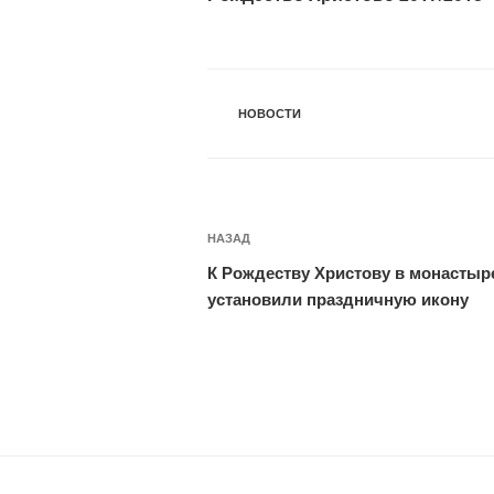
РУБРИКИ
НОВОСТИ
Навигация
Предыдущая
НАЗАД
по
запись:
К Рождеству Христову в монастыр
записям
установили праздничную икону