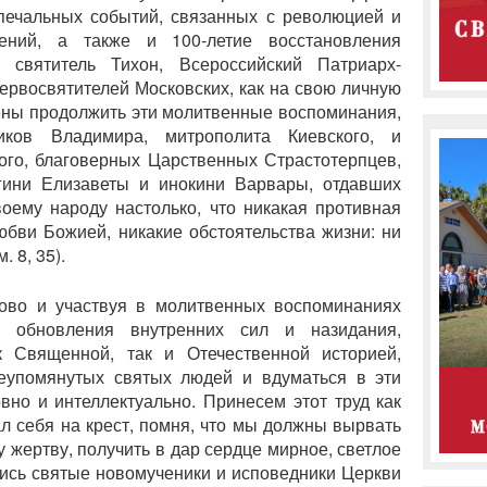
печальных событий, связанных с революцией и
ений, а также и 100-летие восстановления
 святитель Тихон, Всероссийский Патриарх-
ервосвятителей Московских, как на свою личную
рены продолжить эти молитвенные воспоминания,
иков Владимира, митрополита Киевского, и
ого, благоверных Царственных Страстотерпцев,
гини Елизаветы и инокини Варвары, отдавших
воему народу настолько, что никакая противная
любви Божией, никакие обстоятельства жизни: ни
. 8, 35).
тово и участвуя в молитвенных воспоминаниях
ь обновления внутренних сил и назидания,
к Священной, так и Отечественной историей,
еупомянутых святых людей и вдуматься в эти
овно и интеллектуально. Принесем этот труд как
л себя на крест, помня, что мы должны вырвать
у жертву, получить в дар сердце мирное, светлое
лись святые новомученики и исповедники Церкви