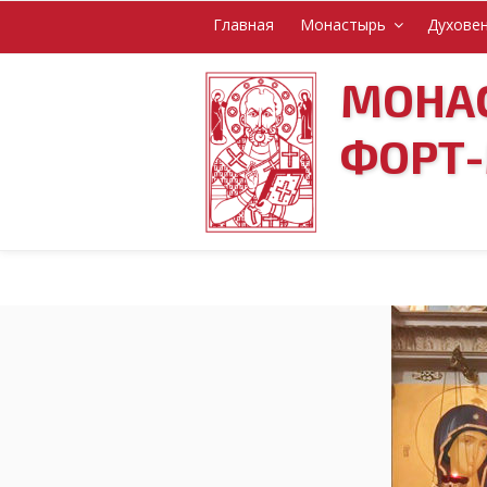
Перейти
Главная
Монастырь
Духове
к
содержимому
МОНАС
ФОРТ