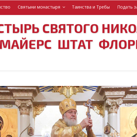
нство
Святыни монастыря
Таинства и Требы
Подать з
ТЫРЬ СВЯТОГО НИК
-МАЙЕРС ШТАТ ФЛОР