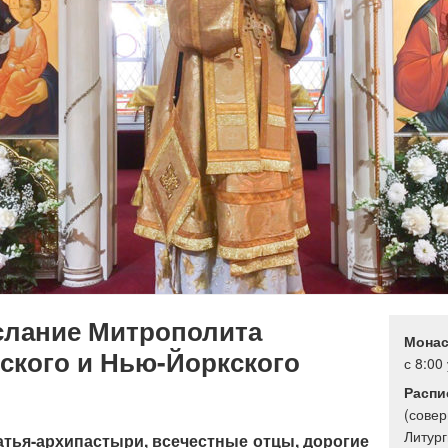
слание Митрополита
Монас
ского и Нью-Йоркского
с 8:00
Распи
(сове
Литург
тья-архипастыри, всечестные отцы, дорогие