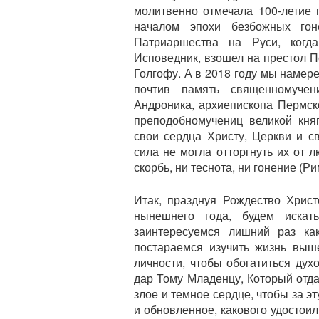
молитвенно отмечала 100-летие 
началом эпохи безбожных гон
Патриаршества на Руси, когда
Исповедник, взошел на престол П
Голгофу. А в 2018 году мы наме
почтив память священномучен
Андроника, архиепископа Пермск
преподобномучениц великой кня
свои сердца Христу, Церкви и с
сила не могла отторгнуть их от 
скорбь, ни теснота, ни гонение (Рим
Итак, празднуя Рождество Хрис
нынешнего года, будем искат
заинтересуемся лишний раз ка
постараемся изучить жизнь выш
личности, чтобы обогатиться дух
дар Тому Младенцу, Который отда
злое и темное сердце, чтобы за эт
и обновленное, какового удостои