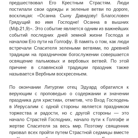
предшествовал Его Крестным Страстям. Люди
постилали свои одежды и зеленые ветви по дороге,
восклицая: «Осанна Сыну Давидову! Благословен
Грядущий во имя Господне! Осанна в вышних
(Мф.21,9)». Это событие является одним из важнейших
событий последних дней земной жизни Господа и
началом Его пути на Голгофу. В память о том, как люди
встречали Спасителя зелеными ветвями, по древней
традиции на праздничном богослужении совершается
освящение пальмовых и вербовых ветвей. По этой
причине в славянской традиции праздник также
называется Вербным воскресеньем.
По окончании Литургии отец Эдуард обратился к
верующим с проповедью о содержании и значении
праздника для христиан, отметив, что Вход Господень
в Иерусалим с одной стороны является праздником
торжества и радости, но с другой стороны — это
начало Страстей Господних, начало пути к Голгофе и
жертве Спасителя за весь мир. Поэтому священник
призвал всех пройти путем Страстной седмицы вместе