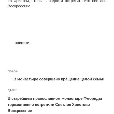
со Христом, чтобы в радости встретить Его светлое
Воскресение.
РУБРИКИ
НОВОСТИ
Навигация
Предыдущая
НАЗАД
по
запись:
записям
В монастыре совершено крещение целой семьи
Следующая
ДАЛЕЕ
запись
В старейшем православном монастыре Флориды
торжественно встретили Светлое Христово
Воскресение