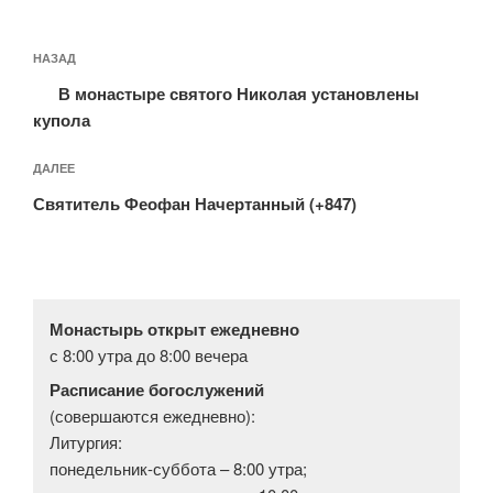
Навигация
Предыдущая
НАЗАД
по
запись:
записям
В монастыре святого Николая установлены
купола
Следующая
ДАЛЕЕ
запись
Святитель Феофан Начертанный (+847)
Монастырь открыт ежедневно
с 8:00 утра до 8:00 вечера
Расписание богослужений
(совершаются ежедневно):
Литургия:
понедельник-суббота – 8:00 утра;