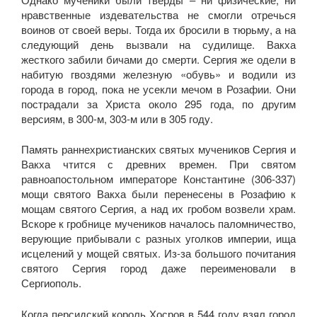
нравственные издевательства не смогли отречься
воинов от своей веры. Тогда их бросили в тюрьму, а на
следующий день вызвали на судилище. Вакха
жесткого забили бичами до смерти. Сергия же одели в
набитую гвоздями железную «обувь» и водили из
города в город, пока не усекли мечом в Розафии. Они
пострадали за Христа около 295 года, по другим
версиям, в 300-м, 303-м или в 305 году.
Память раннехристианских святых мучеников Сергия и
Вакха чтится с древних времен. При святом
равноапостольном императоре Константине (306-337)
мощи святого Вакха были перенесены в Розафию к
мощам святого Сергия, а над их гробом возвели храм.
Вскоре к гробнице мучеников началось паломничество,
верующие прибывали с разных уголков империи, ища
исцелений у мощей святых. Из-за большого почитания
святого Сергия город даже переименовали в
Сергиополь.
Когда персидский король Хосров в 544 году взял город