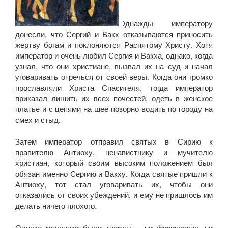
Однажды императору
донесли, что Сергий и Вакх отказываются приносить
жертву богам и поклоняются Распятому Христу. Хотя
император и очень любил Сергия и Вакха, однако, когда
узнал, что они христиане, вызвал их на суд и начал
уговаривать отречься от своей веры. Когда они громко
прославляли Христа Спасителя, тогда император
приказал лишить их всех почестей, одеть в женское
платье и с цепями на шее позорно водить по городу на
смех и стыд.
Затем император отправил святых в Сирию к
правителю Антиоху, ненавистнику и мучителю
христиан, который своим высоким положением был
обязан именно Сергию и Вакху. Когда святые пришли к
Антиоху, тот стал уговаривать их, чтобы они
отказались от своих убеждений, и ему не пришлось им
делать ничего плохого.
Однако мученики были тверды – ни физические, ни