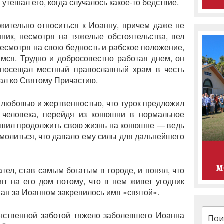
тешал его, когда случалось какое-то бедствие.
ажительно относиться к Иоанну, причем даже не
ник, несмотря на тяжелые обстоятельства, вел
есмотря на свою бедность и рабское положение,
мся. Трудно и добросовестно работая днем, он
 посещал местный православный храм в честь
пал ко Святому Причастию.
 любовью и жертвенностью, что турок предложил
 человека, перейдя из конюшни в нормальное
шил продолжить свою жизнь на конюшне — ведь
 молиться, что давало ему силы для дальнейшего
тел, став самым богатым в городе, и понял, что
ят на его дом потому, что в нем живет угодник
ан за Иоанном закрепилось имя «святой».
Искат
нственной заботой тяжело заболевшего Иоанна