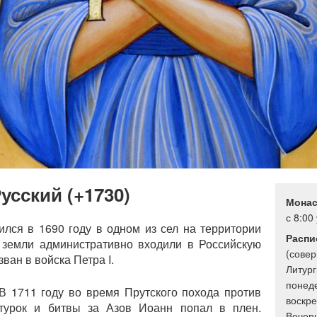
сский (+1730)
Монас
с 8:00
лся в 1690 году в одном из сел на территории
Распи
 земли административно входили в Российскую
(сове
ан в войска Петра I.
Литург
понеде
В 1711 году во время Прутского похода против
воскре
турок и битвы за Азов Иоанн попал в плен.
Вечерн