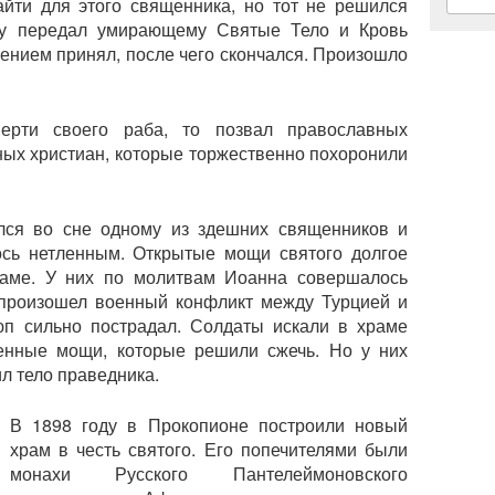
йти для этого священника, но тот не решился
ому передал умирающему Святые Тело и Кровь
вением принял, после чего скончался. Произошло
мерти своего раба, то позвал православных
ных христиан, которые торжественно похоронили
лся во сне одному из здешних священников и
ось нетленным. Открытые мощи святого долгое
раме. У них по молитвам Иоанна совершалось
 произошел военный конфликт между Турцией и
юп сильно пострадал. Солдаты искали в храме
ленные мощи, которые решили сжечь. Но у них
ил тело праведника.
В 1898 году в Прокопионе построили новый
храм в честь святого. Его попечителями были
монахи Русского Пантелеймоновского