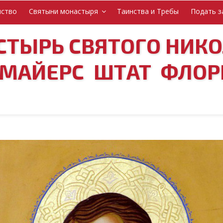
нство
Святыни монастыря
Таинства и Требы
Подать з
ТЫРЬ СВЯТОГО НИК
-МАЙЕРС ШТАТ ФЛОР