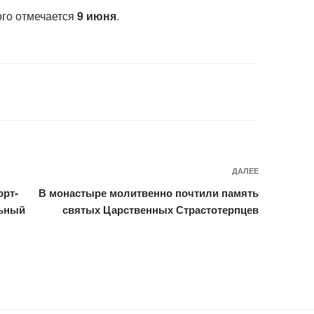
ого отмечается
9 июня
.
ДАЛЕЕ
Следующ
запись
орт-
В монастыре молитвенно почтили память
льный
святых Царственных Страстотерпцев