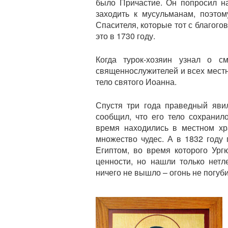
было Причастие. Он попросил на
заходить к мусульманам, поэт
Спасителя, которые тот с благого
это в 1730 году.
Когда турок-хозяин узнал о с
священнослужителей и всех мест
тело святого Иоанна.
Спустя три года праведный яви
сообщил, что его тело сохранил
время находились в местном х
множество чудес. А в 1832 году
Египтом, во время которого Ург
ценности, но нашли только нет
ничего не вышло – огонь не погуб