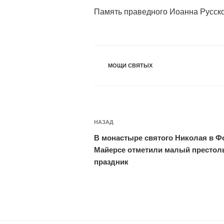
Память праведного Иоанна Русск
РУБРИКИ
МОЩИ СВЯТЫХ
Навигация
Предыдущая
НАЗАД
по
запись:
В монастыре святого Николая в Ф
записям
Майерсе отметили малый престо
праздник