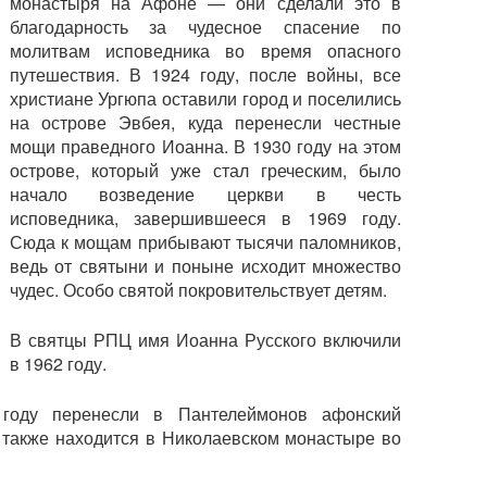
монастыря на Афоне — они сделали это в
благодарность за чудесное спасение по
молитвам исповедника во время опасного
путешествия. В 1924 году, после войны, все
христиане Ургюпа оставили город и поселились
на острове Эвбея, куда перенесли честные
мощи праведного Иоанна. В 1930 году на этом
острове, который уже стал греческим, было
начало возведение церкви в честь
исповедника, завершившееся в 1969 году.
Сюда к мощам прибывают тысячи паломников,
ведь от святыни и поныне исходит множество
чудес. Особо святой покровительствует детям.
В святцы РПЦ имя Иоанна Русского включили
в 1962 году.
году перенесли в Пантелеймонов афонский
 также находится в Николаевском монастыре во