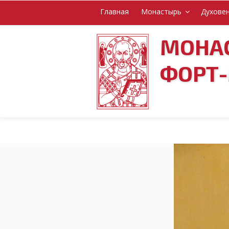
Перейти
Главная
Монастырь
Духове
к
содержимому
МОНАС
ФОРТ