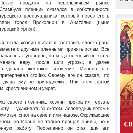
После продажи на невольничьем рынке
Стамбула пленник оказался в собственности
турецкого военачальника, который повез его в
свой город Прокопион в Анатолии (ныне
турецкий Ургюп).
Сначала хозяин пытался заставить своего раба
вместе с другими пленными принять ислам. Все
началось с уговоров, но когда пленный не хотел
менять веру, после шли угрозы, а далее
следовало жестокое избиение. Иоанна все
претерпевал стойко. Своему аге он сказал, что
а душа ему не принадлежит. При этом святой
м, христианином и умрет.
ха своего пленника, хозяин прекратил терзать
боту — ухаживать за скотом. Исповедник летом и
охмотья, спал на сене и или навозе. Окружающие
ином, но Иоанн не только прощал обиды, но и
енную работу. Постепенно он стал для аги