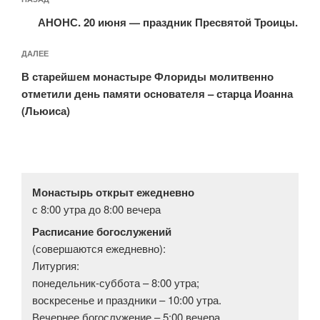
Предыдущая
по
запись:
записям
АНОНС. 20 июня — праздник Пресвятой Троицы.
Следующая
ДАЛЕЕ
запись
В старейшем монастыре Флориды молитвенно
отметили день памяти основателя – старца Иоанна
(Льюиса)
Монастырь открыт ежедневно
с 8:00 утра до 8:00 вечера
Расписание богослужений
(совершаются ежедневно):
Литургия:
понедельник-суббота – 8:00 утра;
воскресенье и праздники – 10:00 утра.
Вечернее богослужение – 5:00 вечера.