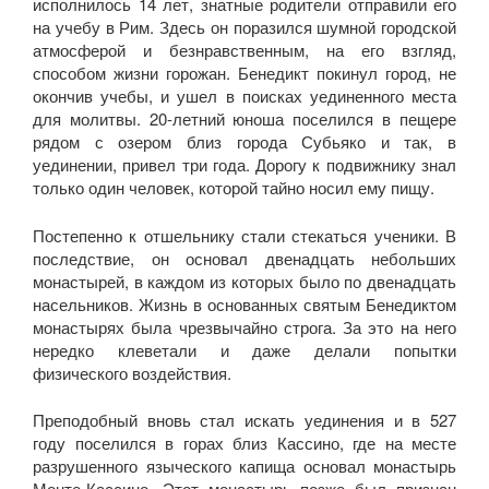
исполнилось 14 лет, знатные родители отправили его
на учебу в Рим. Здесь он поразился шумной городской
атмосферой и безнравственным, на его взгляд,
способом жизни горожан. Бенедикт покинул город, не
окончив учебы, и ушел в поисках уединенного места
для молитвы. 20-летний юноша поселился в пещере
рядом с озером близ города Субьяко и так, в
уединении, привел три года. Дорогу к подвижнику знал
только один человек, которой тайно носил ему пищу.
Постепенно к отшельнику стали стекаться ученики. В
последствие, он основал двенадцать небольших
монастырей, в каждом из которых было по двенадцать
насельников. Жизнь в основанных святым Бенедиктом
монастырях была чрезвычайно строга. За это на него
нередко клеветали и даже делали попытки
физического воздействия.
Преподобный вновь стал искать уединения и в 527
году поселился в горах близ Кассино, где на месте
разрушенного языческого капища основал монастырь
Монте-Кассино. Этот монастырь позже был признан