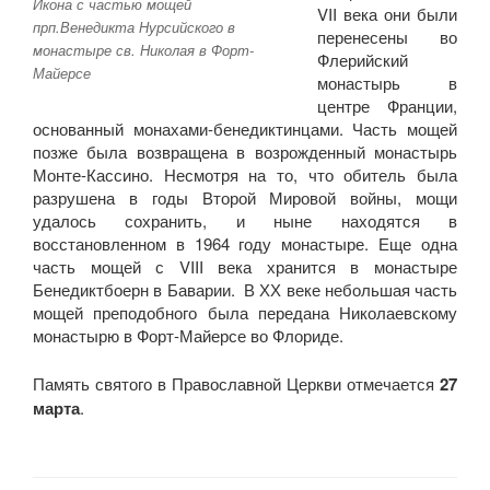
Икона с частью мощей
VII века они были
прп.Венедикта Нурсийского в
перенесены во
монастыре св. Николая в Форт-
Флерийский
Майерсе
монастырь в
центре Франции,
основанный монахами-бенедиктинцами. Часть мощей
позже была возвращена в возрожденный монастырь
Монте-Кассино. Несмотря на то, что обитель была
разрушена в годы Второй Мировой войны, мощи
удалось сохранить, и ныне находятся в
восстановленном в 1964 году монастыре. Еще одна
часть мощей с VIII века хранится в монастыре
Бенедиктбоерн в Баварии. В ХХ веке небольшая часть
мощей преподобного была передана Николаевскому
монастырю в Форт-Майерсе во Флориде.
Память святого в Православной Церкви отмечается
27
марта
.