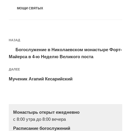
РУБРИКИ
МОЩИ СВЯТЫХ
Навигация
Предыдущая
НАЗАД
по
запись:
записям
Богослужение в Николаевском монастыре Форт-
Майерса в 4-ю Неделю Великого поста
Следующая
ДАЛЕЕ
запись
Мученик Агапий Кесарийский
Монастырь открыт ежедневно
с 8:00 утра до 8:00 вечера
Расписание богослужений