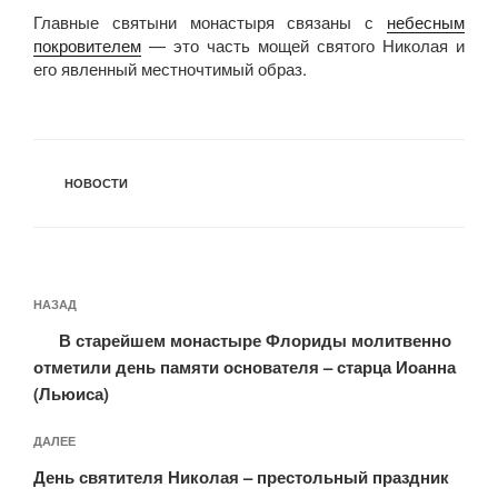
Главные святыни монастыря связаны с
небесным
покровителем
— это часть мощей святого Николая и
его явленный местночтимый образ.
РУБРИКИ
НОВОСТИ
Навигация
Предыдущая
НАЗАД
по
запись:
записям
В старейшем монастыре Флориды молитвенно
отметили день памяти основателя – старца Иоанна
(Льюиса)
Следующая
ДАЛЕЕ
запись
День святителя Николая – престольный праздник