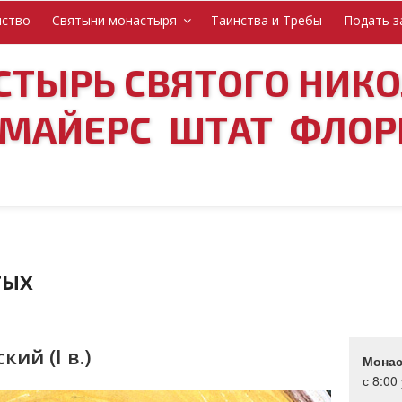
нство
Святыни монастыря
Таинства и Требы
Подать з
ТЫРЬ СВЯТОГО НИК
-МАЙЕРС ШТАТ ФЛОР
ТЫХ
ий (I в.)
Монас
с 8:00