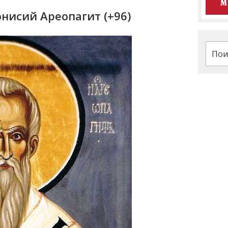
исий Ареопагит (+96)
Искат