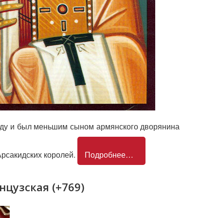
году и был меньшим сыном армянского дворянина
рсакидских королей.
Подробнее…
цузская (+769)