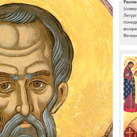
Распи
(сове
Литург
понеде
воскре
Вечерн