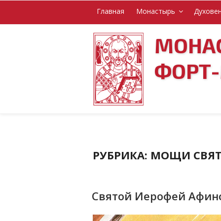
Перейти
Главная
Монастырь
Духове
к
содержимому
МОНАС
ФОРТ
РУБРИКА: МОЩИ СВЯ
Святой Иерофей Афинск